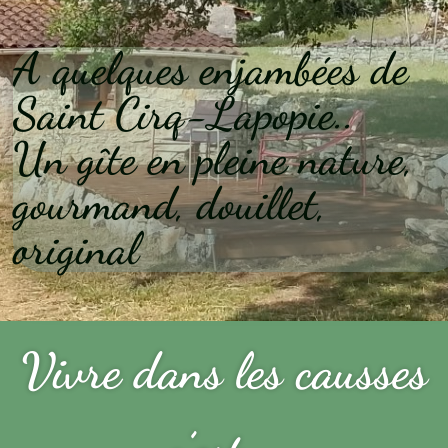
A quelques enjambées de
Saint Cirq-Lapopie..
Un gîte en pleine nature,
gourmand, douillet,
original
Vivre dans les causses