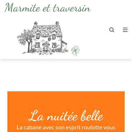
La nuitée belle
La cabane avec son esprit roulotte vous